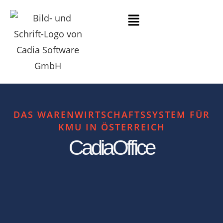
DAS WARENWIRTSCHAFTSSYSTEM FÜR
KMU IN ÖSTERREICH
CadiaOffice