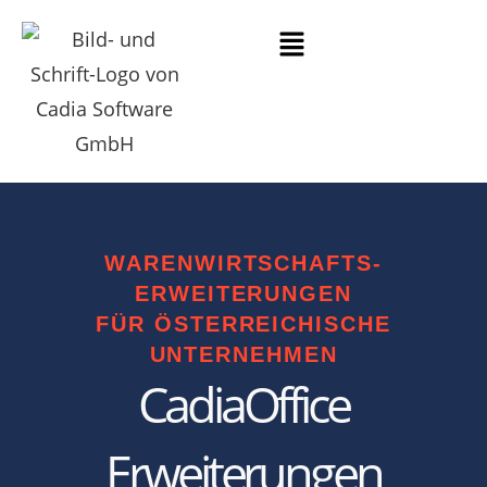
WARENWIRTSCHAFTS-
ERWEITERUNGEN
FÜR ÖSTERREICHISCHE
UNTERNEHMEN
CadiaOffice
Erweiterungen